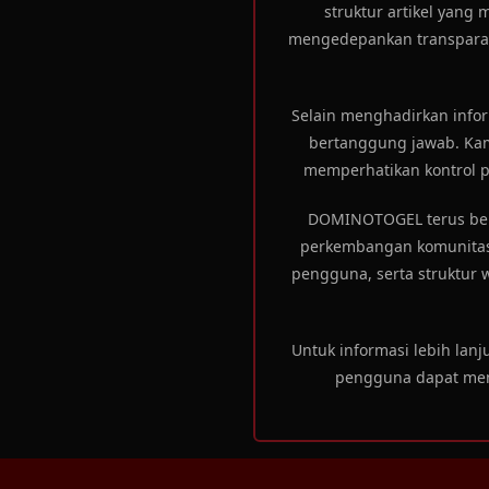
struktur artikel yan
mengedepankan transparan
Selain menghadirkan infor
bertanggung jawab. Kam
memperhatikan kontrol p
DOMINOTOGEL terus ber
perkembangan komunitas 
pengguna, serta struktur 
Untuk informasi lebih lan
pengguna dapat meng