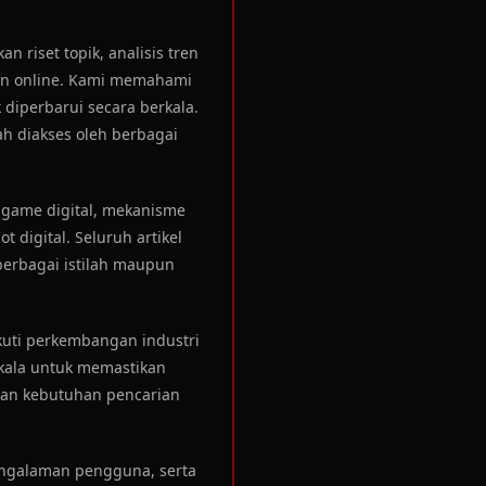
riset topik, analisis tren
nan online. Kami memahami
k diperbarui secara berkala.
h diakses oleh berbagai
 game digital, mekanisme
 digital. Seluruh artikel
erbagai istilah maupun
gikuti perkembangan industri
rkala untuk memastikan
dan kebutuhan pencarian
ngalaman pengguna, serta