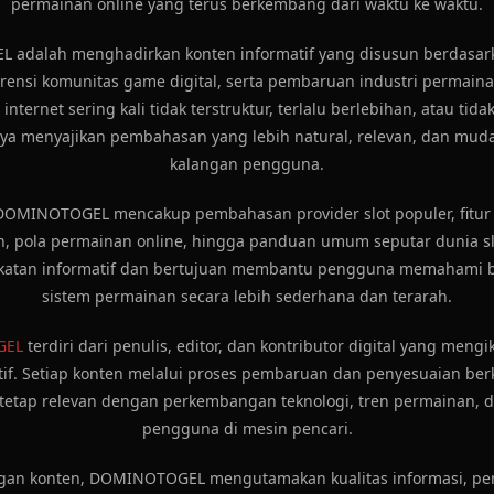
permainan online yang terus berkembang dari waktu ke waktu.
dalah menghadirkan konten informatif yang disusun berdasarkan 
rensi komunitas game digital, serta pembaruan industri permai
nternet sering kali tidak terstruktur, terlalu berlebihan, atau tida
aya menyajikan pembahasan yang lebih natural, relevan, dan muda
kalangan pengguna.
 DOMINOTOGEL mencakup pembahasan provider slot populer, fitur
an, pola permainan online, hingga panduan umum seputar dunia slot
atan informatif dan bertujuan membantu pengguna memahami b
sistem permainan secara lebih sederhana dan terarah.
GEL
terdiri dari penulis, editor, dan kontributor digital yang men
tif. Setiap konten melalui proses pembaruan dan penyesuaian be
a tetap relevan dengan perkembangan teknologi, tren permainan, 
pengguna di mesin pencari.
an konten, DOMINOTOGEL mengutamakan kualitas informasi, pe