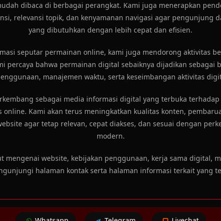
g mudah dibaca di berbagai perangkat. Kami juga menerapkan pend
si, relevansi topik, dan kenyamanan navigasi agar pengunjung 
yang dibutuhkan dengan lebih cepat dan efisien.
masi seputar permainan online, kami juga mendorong aktivitas be
i percaya bahwa permainan digital sebaiknya dijadikan sebagai b
enggunaan, manajemen waktu, serta keseimbangan aktivitas digit
kembang sebagai media informasi digital yang terbuka terhada
online. Kami akan terus meningkatkan kualitas konten, pembaru
website agar tetap relevan, cepat diakses, dan sesuai dengan perk
modern.
jut mengenai website, kebijakan penggunaan, kerja sama digital, 
unjungi halaman kontak serta halaman informasi terkait yang ters
Whatsapp
Telegram
Livechat