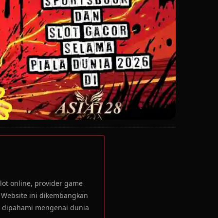
lot online, provider game
. Website ini dikembangkan
h dipahami mengenai dunia